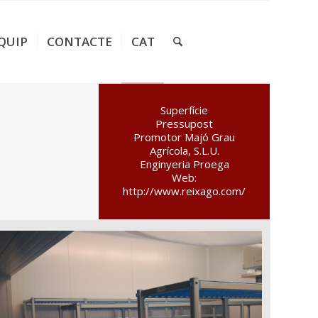
QUIP
CONTACTE
CAT
Superfície
Pressupost
Promotor Majó Grau
Agrícola, S.L.U.
Enginyeria Proega
Web:
http://www.reixago.com/